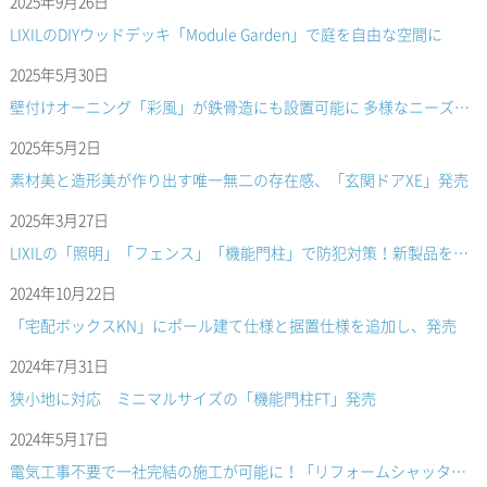
2025年9月26日
LIXILのDIYウッドデッキ「Module Garden」で庭を自由な空間に
2025年5月30日
壁付けオーニング「彩風」が鉄骨造にも設置可能に 多様なニーズに柔軟対応
2025年5月2日
素材美と造形美が作り出す唯一無二の存在感、「玄関ドアXE」発売
2025年3月27日
LIXILの「照明」「フェンス」「機能門柱」で防犯対策！新製品を発売
2024年10月22日
「宅配ボックスKN」にポール建て仕様と据置仕様を追加し、発売
2024年7月31日
狭小地に対応 ミニマルサイズの「機能門柱FT」発売
2024年5月17日
電気工事不要で一社完結の施工が可能に！「リフォームシャッター・取替シャッター ACアダプタ仕様」